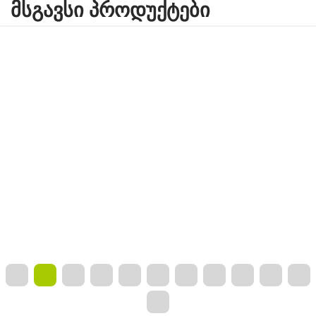
ᲛᲡᲒᲐᲕᲡᲘ ᲞᲠᲝᲓᲣᲥᲢᲔᲑᲘ