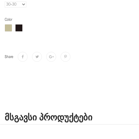
Color
Share
ᲛᲡᲒᲐᲕᲡᲘ ᲞᲠᲝᲓᲣᲥᲢᲔᲑᲘ