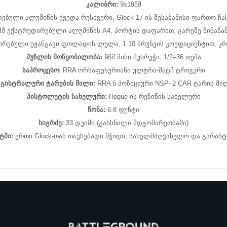
კალიბრი:
9x19მმ
ბული ალუმინის ქვედა რესივერი, Glock 17-ის შესაბამისი ფართო ჩ
მ ექსტრუდირებული ალუმინის A4, პორტის დაფარით, გარეშე წინაწამყ
ირებული უჟანგავი ფოლადის ლულა, 1:10 ბრუნვის კოეფიციენტით, კ
მუზლის მოწყობილობა:
9მმ მინი მუხრუჭი, 1/2–36 თემა
საპროცესო:
RRA ორსაფეხურიანი ულტრა-მატჩ ტრიგერი
აგისტრალური ტარების მილი:
RRA 6-პოზიციური NSP–2 CAR ტარის მი
პისტოლეტის სახელური:
Hogue-ის რეზინის სახელური
წონა:
6.8 ფუნტი
სიგრძე:
33 დუიმი (გახსნილი მდგომარეობაში)
ტში:
ერთი Glock-თან თავსებადი მჭიდი, სახელმძღვანელო და გარანტ