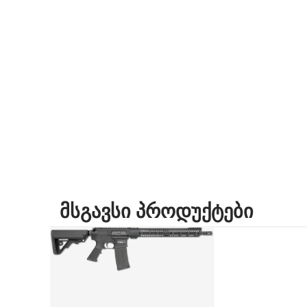
ᲛᲡᲒᲐᲕᲡᲘ ᲞᲠᲝᲓᲣᲥᲢᲔᲑᲘ