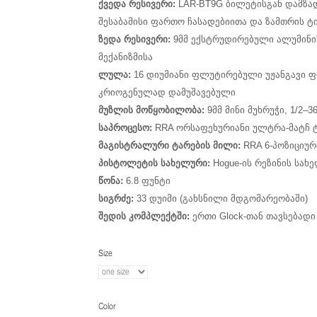
ქვედა რესივერი:
LAR-BT9G ბილეტისგან დამზადე
შესაბამისი ფართო ჩასადებიითა და ზამთრის ტ
ზედა რესივერი:
9მმ ექსტრუდირებული ალუმინის
მექანიზმისა
ლულა:
16 დიუმიანი ფლუტირებული უჟანგავი ფ
კრიოგენულად დამუშავებული
მუზლის მოწყობილობა:
9მმ მინი მუხრუჭი, 1/2–3
საპროცესო:
RRA ორსაფეხურიანი ულტრა-მატჩ 
მაგისტრალური ტარების მილი:
RRA 6-პოზიციურ
პისტოლეტის სახელური:
Hogue-ის რეზინის სახ
წონა:
6.8 ფუნტი
სიგრძე:
33 დუიმი (გახსნილი მდგომარეობაში)
შედის კომპლექტში:
ერთი Glock-თან თავსებად
Size
Color