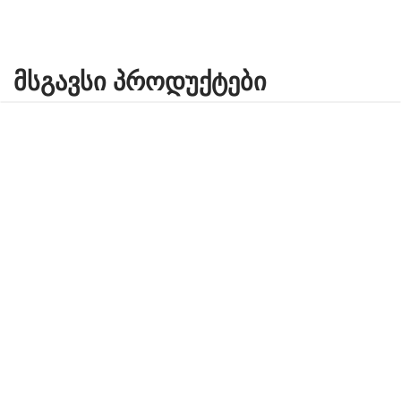
ᲛᲡᲒᲐᲕᲡᲘ ᲞᲠᲝᲓᲣᲥᲢᲔᲑᲘ