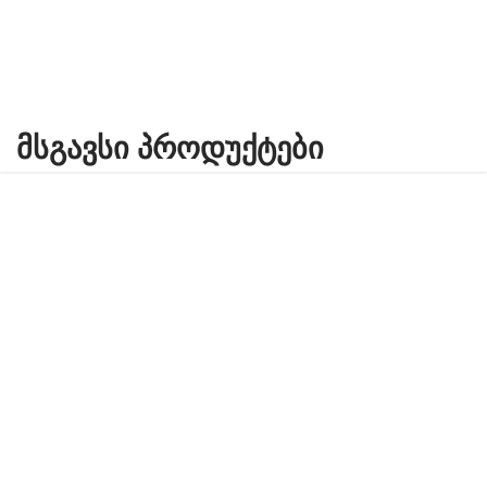
ᲛᲡᲒᲐᲕᲡᲘ ᲞᲠᲝᲓᲣᲥᲢᲔᲑᲘ