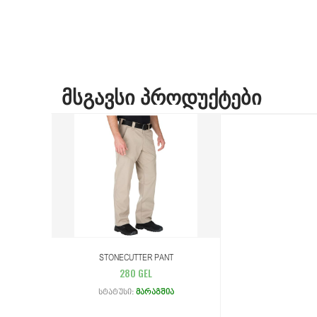
ᲛᲡᲒᲐᲕᲡᲘ ᲞᲠᲝᲓᲣᲥᲢᲔᲑᲘ
STONECUTTER PANT
280 GEL
Სტატუსი:
Მარაგშია