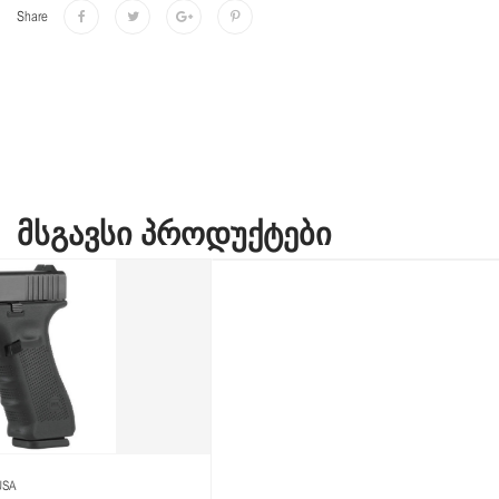
Share
ᲛᲡᲒᲐᲕᲡᲘ ᲞᲠᲝᲓᲣᲥᲢᲔᲑᲘ