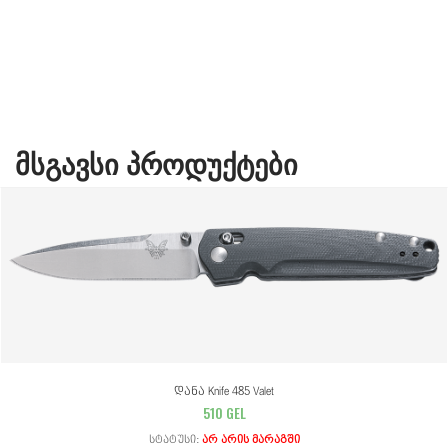
ᲛᲡᲒᲐᲕᲡᲘ ᲞᲠᲝᲓᲣᲥᲢᲔᲑᲘ