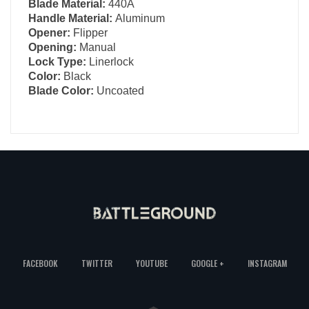
Blade Material:
440A
Handle Material:
Aluminum
Opener:
Flipper
Opening:
Manual
Lock Type:
Linerlock
Color:
Black
Blade Color:
Uncoated
FACEBOOK
TWITTER
YOUTUBE
GOOGLE +
INSTAGRAM