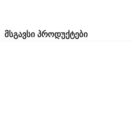
ᲛᲡᲒᲐᲕᲡᲘ ᲞᲠᲝᲓᲣᲥᲢᲔᲑᲘ