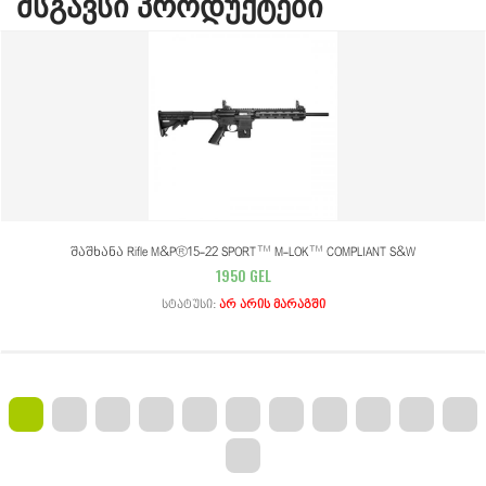
ᲛᲡᲒᲐᲕᲡᲘ ᲞᲠᲝᲓᲣᲥᲢᲔᲑᲘ