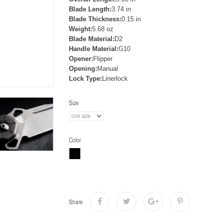
Blade Length:
3.74 in
Blade Thickness:
0.15 in
Weight:
5.68 oz
Blade Material:
D2
Handle Material:
G10
Opener:
Flipper
Opening:
Manual
Lock Type:
Linerlock
Size
Color
Share