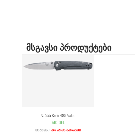
ᲛᲡᲒᲐᲕᲡᲘ ᲞᲠᲝᲓᲣᲥᲢᲔᲑᲘ
Დანა Knife 485 Valet
510 GEL
Სტატუსი:
Არ Არის Მარაგში