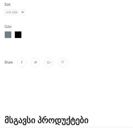
Size
Color
Share
ᲛᲡᲒᲐᲕᲡᲘ ᲞᲠᲝᲓᲣᲥᲢᲔᲑᲘ